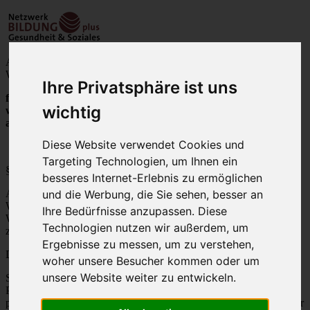
Allgemeine Nutzungsbestimmungen (ANB) für
Weiterbildungsanbieter
Ihre Privatsphäre ist uns
für die Publikation von Weiterbildungsveranstaltungen auf der
wichtig
webbasierten Weiterbildungsplattform (Modulfinder)
auf
www.netzwerk-bildung.ch
Diese Website verwendet Cookies und
Targeting Technologien, um Ihnen ein
§ 1 Nutzungsrecht
besseres Internet-Erlebnis zu ermöglichen
und die Werbung, die Sie sehen, besser an
Als Weiterbildungsanbieter nutzen Sie die Möglichkeit, Ihre
Weiterbildungsveranstaltungen auf der webbasierten
Ihre Bedürfnisse anzupassen. Diese
Weiterbildungsplattform
www.netzwerk-bildung.ch
(Modulfinder)
Technologien nutzen wir außerdem, um
zu publizieren.
Ergebnisse zu messen, um zu verstehen,
Die Plattform wird vom Netzwerk Bildung plus betrieben.
woher unsere Besucher kommen oder um
unsere Website weiter zu entwickeln.
Sie erhalten vom Netzwerk Bildung plus das Nutzungsrecht für die
Plattform (Bereich "Modulfinder"). Das Nutzungsrecht ist
persönlich und gibt Ihnen den Zugang zu den Inhalten, die von Ihrer