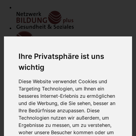
Ihre Privatsphäre ist uns
wichtig
Home
Modulfinder
Diese Website verwendet Cookies und
Veranstaltungen
Targeting Technologien, um Ihnen ein
Netzwerk
besseres Internet-Erlebnis zu ermöglichen
Bildungsanbieter
Mitglieder
und die Werbung, die Sie sehen, besser an
Mitglied werden
Ihre Bedürfnisse anzupassen. Diese
Werbung schalten
Technologien nutzen wir außerdem, um
über uns
Kontakt
Ergebnisse zu messen, um zu verstehen,
Lounge
woher unsere Besucher kommen oder um