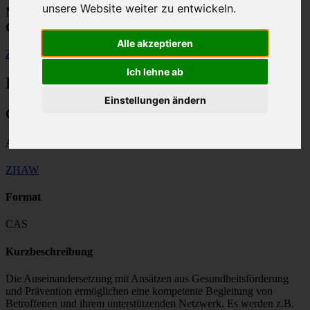
unsere Website weiter zu entwickeln.
Modulfinder für Weiterbildungen im
Gesundheitswesen
Alle akzeptieren
Zurück
Ich lehne ab
Bildungsangebot
Einstellungen ändern
CAS Chronic / Palliative Care
Anbieter
ZHAW
Format
CAS
Kurzbeschreibung
Die Auseinandersetzung mit Ansätzen aus Gesundheitsförderung
und Prävention ermöglichen eine kompetente Begleitung von
Betroffenen und ihrem unterstützenden Netzwerk. Es werden z.B.