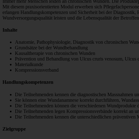
Immer mehr Menschen leiden an chronischen Wunden. Die Produktepal
Mit diesem praxisorientierten Modul erwerben sich Pflegefachperso
erlangen Handlungskompetenzen und Sicherheit bei der Diagnostik, P
Wundversorgungsqualität leisten und die Lebensqualität der Betroffen
Inhalte
Anatomie, Pathophysiologie, Diagnostik von chronischen Wu
Grundsätze bei der Wundbehandlung
Kausaltherapie von chronischen Wunden
Prävention und Behandlung von Ulcus cruris venosum, Ulcus c
Materialkunde
Kompressionsverband
Handlungskompetenzen
Die Teilnehmenden kennen die diagnostischen Massnahmen un
Sie können eine Wundanamnese korrekt durchführen, Wundass
Die Teilnehmenden können die verschiedenen Wundprodukte di
Die Teilnehmenden legen Kompressionsverbände korrekt an und
Die Teilnehmenden kennen die unterschiedlichen präventiven 
Zielgruppe