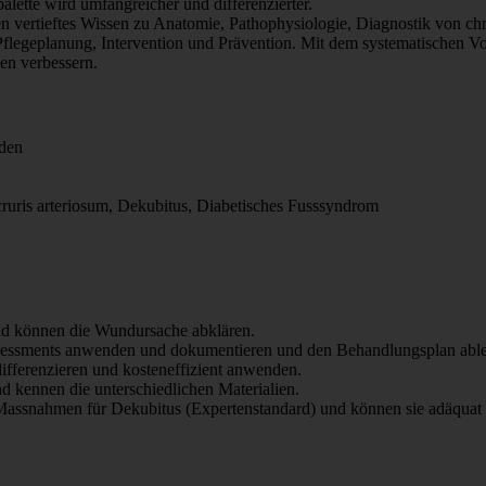
ette wird umfangreicher und differenzierter.
nen vertieftes Wissen zu Anatomie, Pathophysiologie, Diagnostik von
flegeplanung, Intervention und Prävention. Mit dem systematischen V
en verbessern.
nden
ruris arteriosum, Dekubitus, Diabetisches Fusssyndrom
d können die Wundursache abklären.
essments anwenden und dokumentieren und den Behandlungsplan able
fferenzieren und kosteneffizient anwenden.
 kennen die unterschiedlichen Materialien.
Massnahmen für Dekubitus (Expertenstandard) und können sie adäquat