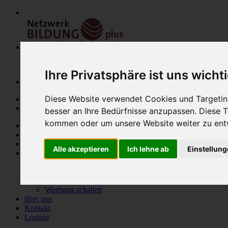
Ihre Privatsphäre ist uns wicht
Diese Website verwendet Cookies und Targeting
besser an Ihre Bedürfnisse anzupassen. Diese
kommen oder um unsere Website weiter zu ent
Home
Modulfinder
Veranstaltungen
Alle akzeptieren
Ich lehne ab
Einstellun
Netzwerk
Bildungsanbieter
Mitglieder
Mitglied werden
Werbung schalten
über uns
Kontakt
Lounge