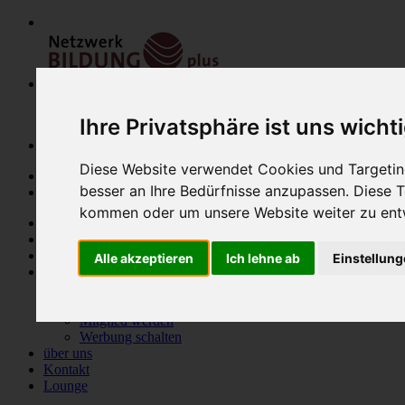
Ihre Privatsphäre ist uns wicht
Diese Website verwendet Cookies und Targeting
besser an Ihre Bedürfnisse anzupassen. Diese
kommen oder um unsere Website weiter zu ent
Home
Modulfinder
Veranstaltungen
Alle akzeptieren
Ich lehne ab
Einstellun
Netzwerk
Bildungsanbieter
Mitglieder
Mitglied werden
Werbung schalten
über uns
Kontakt
Lounge