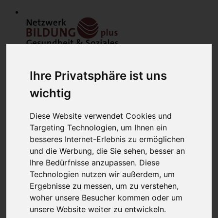
Ihre Privatsphäre ist uns
wichtig
Diese Website verwendet Cookies und
Home
Targeting Technologien, um Ihnen ein
Modulfinder
Veranstaltungen
besseres Internet-Erlebnis zu ermöglichen
Netzwerk
und die Werbung, die Sie sehen, besser an
Bildungsanbieter
Ihre Bedürfnisse anzupassen. Diese
Mitglieder
Mitglied werden
Technologien nutzen wir außerdem, um
Werbung schalten
Ergebnisse zu messen, um zu verstehen,
über uns
woher unsere Besucher kommen oder um
Kontakt
Lounge
unsere Website weiter zu entwickeln.