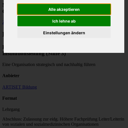
Modulfinder für Weiterbildungen im
Alle akzeptieren
Gesundheitswesen
Ich lehne ab
Zurück
Einstellungen ändern
Bildungsangebot
Führungslehrgang Leitung von Organisationen /
Institutionsleitung (Stufe 3)
Eine Organisation strategisch und nachhaltig führen
Anbieter
ARTISET Bildung
Format
Lehrgang
Abschluss: Zulassung zur eidg. Höhere Fachprüfung Leiter/Leiterin
von sozialen und sozialmedizinischen Organisationen