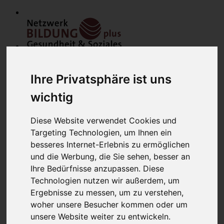
Ihre Privatsphäre ist uns
wichtig
Diese Website verwendet Cookies und
Home
Targeting Technologien, um Ihnen ein
Modulfinder
Veranstaltungen
besseres Internet-Erlebnis zu ermöglichen
Netzwerk
und die Werbung, die Sie sehen, besser an
Bildungsanbieter
Ihre Bedürfnisse anzupassen. Diese
Mitglieder
Mitglied werden
Technologien nutzen wir außerdem, um
Werbung schalten
Ergebnisse zu messen, um zu verstehen,
über uns
woher unsere Besucher kommen oder um
Kontakt
Lounge
unsere Website weiter zu entwickeln.