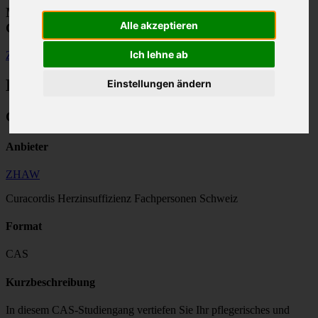
Modulfinder für Weiterbildungen im
Alle akzeptieren
Gesundheitswesen
Ich lehne ab
Zurück
Bildungsangebot
Einstellungen ändern
CAS Fachexpert:in Herzinsuffizienz
Anbieter
ZHAW
Curacordis Herzinsuffizienz Fachpersonen Schweiz
Format
CAS
Kurzbeschreibung
In diesem CAS-Studiengang vertiefen Sie Ihr pflegerisches und