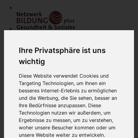
Ihre Privatsphäre ist uns
wichtig
Diese Website verwendet Cookies und
Home
Modulfinder
Targeting Technologien, um Ihnen ein
Veranstaltungen
besseres Internet-Erlebnis zu ermöglichen
Netzwerk
und die Werbung, die Sie sehen, besser an
Bildungsanbieter
Mitglieder
Ihre Bedürfnisse anzupassen. Diese
Mitglied werden
Technologien nutzen wir außerdem, um
Werbung schalten
Ergebnisse zu messen, um zu verstehen,
über uns
Kontakt
woher unsere Besucher kommen oder um
Lounge
unsere Website weiter zu entwickeln.