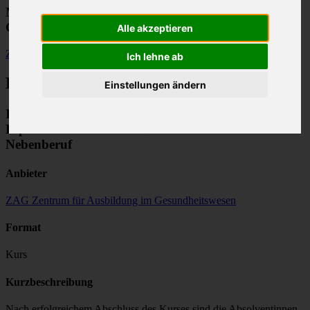
Modulfinder für Weiterbildungen im
Gesundheitswesen
Alle akzeptieren
Zurück
Ich lehne ab
Bildungsangebot
Einstellungen ändern
IBB - Integrierter Bildungsgang SVEB 1 und
Diplom Berufsbildnerin/Berufsbildner üK im
Nebenberuf
Anbieter
ZAG Zentrum für Ausbildung im Gesundheitswesen
Format
Kurs
Kurzbeschreibung
Nach erfolgreichem Abschluss des Kurses sind die Absolventinnen