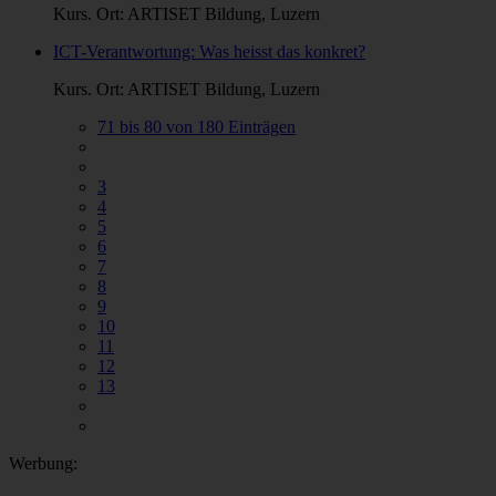
Kurs. Ort: ARTISET Bildung, Luzern
ICT-Verantwortung: Was heisst das konkret?
Kurs. Ort: ARTISET Bildung, Luzern
71 bis 80 von 180 Einträgen
3
4
5
6
7
8
9
10
11
12
13
Werbung: