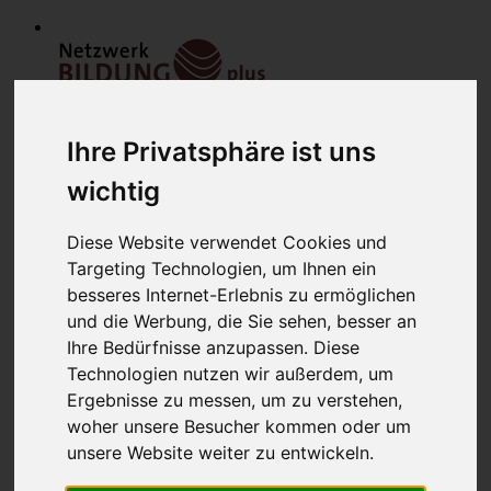
Ihre Privatsphäre ist uns
wichtig
Diese Website verwendet Cookies und
Targeting Technologien, um Ihnen ein
Home
Modulfinder
besseres Internet-Erlebnis zu ermöglichen
Veranstaltungen
und die Werbung, die Sie sehen, besser an
Netzwerk
Ihre Bedürfnisse anzupassen. Diese
Bildungsanbieter
Mitglieder
Technologien nutzen wir außerdem, um
Mitglied werden
Ergebnisse zu messen, um zu verstehen,
Werbung schalten
woher unsere Besucher kommen oder um
über uns
Kontakt
unsere Website weiter zu entwickeln.
Lounge