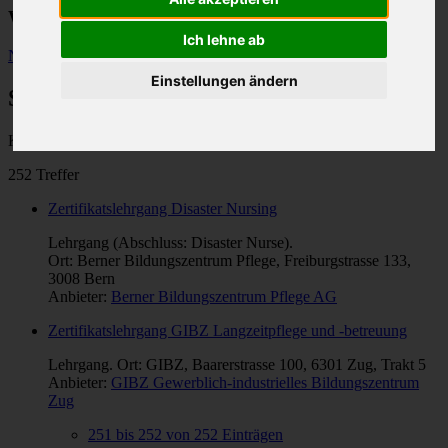
Weiterbildungen im Gesundheitswesen
Ich lehne ab
Neue Suche
Einstellungen ändern
Suchresultate
Kategorie: "
Spitex
".
252 Treffer
Zertifikatslehrgang Disaster Nursing
Lehrgang (Abschluss: Disaster Nurse).
Ort: Berner Bildungszentrum Pflege, Freiburgstrasse 133,
3008 Bern
Anbieter:
Berner Bildungszentrum Pflege AG
Zertifikatslehrgang GIBZ Langzeitpflege und -betreuung
Lehrgang. Ort: GIBZ, Baarerstrasse 100, 6301 Zug, Trakt 5
Anbieter:
GIBZ Gewerblich-industrielles Bildungszentrum
Zug
251 bis 252 von 252 Einträgen