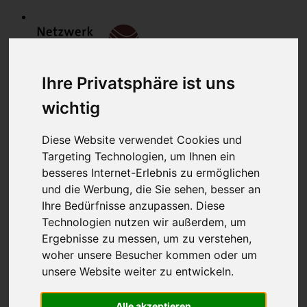
Ihre Privatsphäre ist uns
wichtig
Diese Website verwendet Cookies und
Targeting Technologien, um Ihnen ein
Home
besseres Internet-Erlebnis zu ermöglichen
Modulfinder
und die Werbung, die Sie sehen, besser an
Veranstaltungen
Ihre Bedürfnisse anzupassen. Diese
Netzwerk
Bildungsanbieter
Technologien nutzen wir außerdem, um
Mitglieder
Ergebnisse zu messen, um zu verstehen,
Mitglied werden
woher unsere Besucher kommen oder um
Werbung schalten
über uns
unsere Website weiter zu entwickeln.
Kontakt
Lounge
Alle akzeptieren