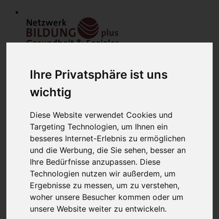
Ihre Privatsphäre ist uns
wichtig
Diese Website verwendet Cookies und
Home
Targeting Technologien, um Ihnen ein
Modulfinder
besseres Internet-Erlebnis zu ermöglichen
Veranstaltungen
Netzwerk
und die Werbung, die Sie sehen, besser an
Bildungsanbieter
Ihre Bedürfnisse anzupassen. Diese
Mitglieder
Technologien nutzen wir außerdem, um
Mitglied werden
Werbung schalten
Ergebnisse zu messen, um zu verstehen,
über uns
woher unsere Besucher kommen oder um
Kontakt
unsere Website weiter zu entwickeln.
Lounge