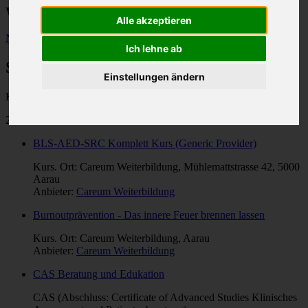
Weiterbildungen im Gesundheitswesen
Alle akzeptieren
Neue Suche
Ich lehne ab
Suchresultate
Einstellungen ändern
Kategorie: "
Spitex
".
253 Treffer
BLS-AED-SRC Komplett Kurs (Generic Provider)
Kurs. Ort: Careum Weiterbildung, Mühlemattstrasse 42, 5000
Aarau
Anbieter:
Careum Weiterbildung
Burnoutprävention - Das innere Feuer brennen lassen
Kurs. Ort: Careum Weiterbildung, Aarau
Anbieter:
Careum Weiterbildung
CAS Beratung und Edukation
CAS (Abschluss: Certificate of Advanced Studies Klinisches