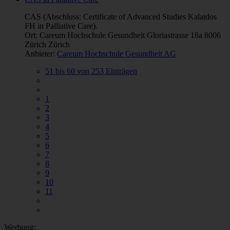
CAS (Abschluss: Certificate of Advanced Studies Kalaidos
FH in Palliative Care).
Ort: Careum Hochschule Gesundheit Gloriastrasse 18a 8006
Zürich Zürich
Anbieter:
Careum Hochschule Gesundheit AG
51 bis 60 von 253 Einträgen
1
2
3
4
5
6
7
8
9
10
11
Werbung: