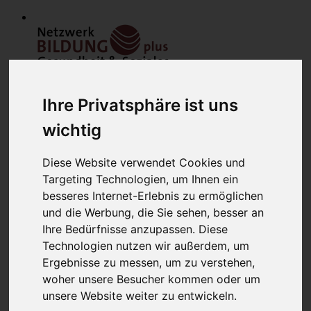
Ihre Privatsphäre ist uns
wichtig
Diese Website verwendet Cookies und
Home
Targeting Technologien, um Ihnen ein
Modulfinder
besseres Internet-Erlebnis zu ermöglichen
Veranstaltungen
Netzwerk
und die Werbung, die Sie sehen, besser an
Bildungsanbieter
Ihre Bedürfnisse anzupassen. Diese
Mitglieder
Technologien nutzen wir außerdem, um
Mitglied werden
Werbung schalten
Ergebnisse zu messen, um zu verstehen,
über uns
woher unsere Besucher kommen oder um
Kontakt
unsere Website weiter zu entwickeln.
Lounge