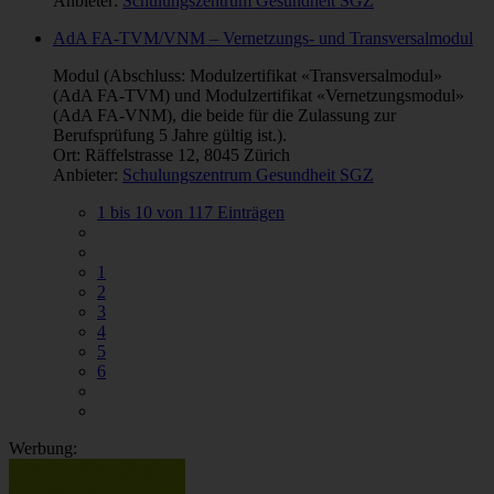
Anbieter:
Schulungszentrum Gesundheit SGZ
AdA FA-TVM/VNM – Vernetzungs- und Transversalmodul
Modul (Abschluss: Modulzertifikat «Transversalmodul»
(AdA FA-TVM) und Modulzertifikat «Vernetzungsmodul»
(AdA FA-VNM), die beide für die Zulassung zur
Berufsprüfung 5 Jahre gültig ist.).
Ort: Räffelstrasse 12, 8045 Zürich
Anbieter:
Schulungszentrum Gesundheit SGZ
1 bis 10 von 117 Einträgen
1
2
3
4
5
6
Werbung: