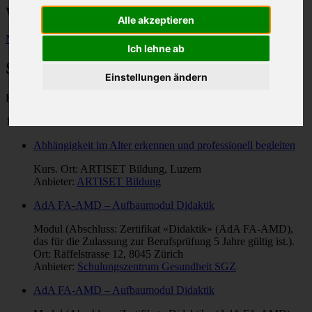
Weiterbildungen im Gesundheitswesen
Alle akzeptieren
Neue Suche
Ich lehne ab
Suchresultate
Einstellungen ändern
Kategorie: "
Behindertenbetreuung
".
117 Treffer
Abhängigkeit im Alter erkennen und professionell begleiten
Kurs. Ort: ARTISET Bildung, Luzern
Anbieter:
ARTISET Bildung
AdA FA-AMD – Aufbaumodul Didaktik
Modul (Abschluss: Zertifikat «Didaktik» (AdA FA-AMD),
das für die Zulassung zur Berufsprüfung 5 Jahre gültig ist.).
Ort: Räffelstrasse 12, 8045 Zürich
Anbieter:
Schulungszentrum Gesundheit SGZ
AdA FA-AMD – Aufbaumodul Didaktik