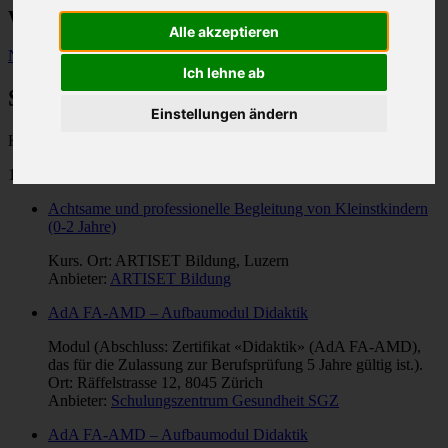
Weiterbildungen im Gesundheitswesen
Alle akzeptieren
Neue Suche
Ich lehne ab
Suchresultate
Einstellungen ändern
Kategorie: "
Kinderbetreuung
".
104 Treffer
Achtsame und professionelle Begleitung von Kleinstkindern
(0-2 Jahre)
Kurs. Ort: ARTISET Bildung, Luzern
Anbieter:
ARTISET Bildung
AdA FA-AMD – Aufbaumodul Didaktik
Modul (Abschluss: Zertifikat «Didaktik» (AdA FA-AMD),
das für die Zulassung zur Berufsprüfung 5 Jahre gültig ist.).
Ort: Räffelstrasse 12, 8045 Zürich
Anbieter:
Schulungszentrum Gesundheit SGZ
AdA FA-AMD – Aufbaumodul Didaktik