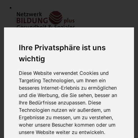
Ihre Privatsphäre ist uns
wichtig
Diese Website verwendet Cookies und
Home
Targeting Technologien, um Ihnen ein
Modulfinder
Veranstaltungen
besseres Internet-Erlebnis zu ermöglichen
Netzwerk
und die Werbung, die Sie sehen, besser an
Bildungsanbieter
Ihre Bedürfnisse anzupassen. Diese
Mitglieder
Mitglied werden
Technologien nutzen wir außerdem, um
Werbung schalten
Ergebnisse zu messen, um zu verstehen,
über uns
woher unsere Besucher kommen oder um
Kontakt
Lounge
unsere Website weiter zu entwickeln.