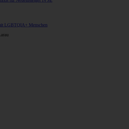
axis für Neueinsteiger IVSE
ng mit LGBTQIA+ Menschen
Aarau