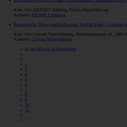
Rechnungswesen in sozialen Einrichtungen: Grundlagen und Pr
Kurs. Ort: ARTISET Bildung, Online-Durchführung
Anbieter:
ARTISET Bildung
Respektvolle Pflege und Betreuung: Vielfalt leben – Umga
Kurs. Ort: Careum Weiterbildung, Mühlemattstrasse 42, 5000 
Anbieter:
Careum Weiterbildung
81 bis 90 von 104 Einträgen
2
3
4
5
6
7
8
9
10
11