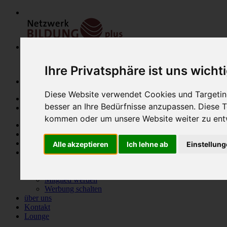
Ihre Privatsphäre ist uns wicht
Diese Website verwendet Cookies und Targeting
besser an Ihre Bedürfnisse anzupassen. Diese
kommen oder um unsere Website weiter zu ent
Home
Modulfinder
Veranstaltungen
Alle akzeptieren
Ich lehne ab
Einstellun
Netzwerk
Bildungsanbieter
Mitglieder
Mitglied werden
Werbung schalten
über uns
Kontakt
Lounge