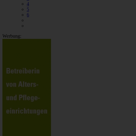
4
5
6
Werbung: