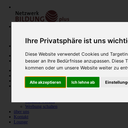
Ihre Privatsphäre ist uns wicht
Diese Website verwendet Cookies und Targeting
besser an Ihre Bedürfnisse anzupassen. Diese
kommen oder um unsere Website weiter zu ent
Home
Modulfinder
Veranstaltungen
Alle akzeptieren
Ich lehne ab
Einstellun
Netzwerk
Bildungsanbieter
Mitglieder
Mitglied werden
Werbung schalten
über uns
Kontakt
Lounge