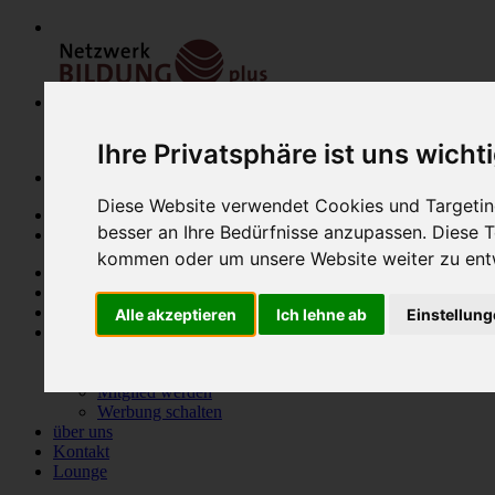
Ihre Privatsphäre ist uns wicht
Diese Website verwendet Cookies und Targeting
besser an Ihre Bedürfnisse anzupassen. Diese
kommen oder um unsere Website weiter zu ent
Home
Modulfinder
Veranstaltungen
Alle akzeptieren
Ich lehne ab
Einstellun
Netzwerk
Bildungsanbieter
Mitglieder
Mitglied werden
Werbung schalten
über uns
Kontakt
Lounge