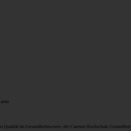
Aarau
in Qua­li­tät im Ge­sund­heits­we­sen» der Ca­re­um Hoch­schu­le Ge­sund­h