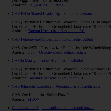
Ort: Riggenbachstrasse 8, 4600 Olten
Anbieter:
SAQ-QUALICON AG
CAS FH in Shared Leadership - Shared Governance
CAS (Abschluss: Certificate of Advanced Studies FH in Share
Ort: Careum Hochschule Gesundheit Gloriastrasse 18a 8006 Z
Anbieter:
Careum Hochschule Gesundheit AG
CAS Führung und Supervision im klinischen Alltag
CAS. Ort: OST – Ostschweizer Fachhochschule Weiterbildungs
Anbieter:
OST – Ostschweizer Fachhochschule
CAS in Management of Healthcare Institutions
CAS (Abschluss: Certificate of Advanced Studies Kalaidos FH 
Ort: Careum Hochschule Gesundheit Gloriastrasse 18a 8006 Zü
Anbieter:
Careum Hochschule Gesundheit AG
CAS Klinische Expertise in Geriatrischer Physiotherapie
CAS. Ort: Kathrarina-Sulzer-Platz 9
Anbieter:
ZHAW
Charakter- und Signaturstärken erkennen und nutzen