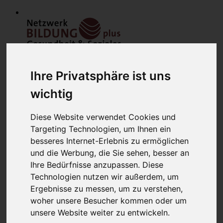
Ihre Privatsphäre ist uns
wichtig
Diese Website verwendet Cookies und
Home
Targeting Technologien, um Ihnen ein
Modulfinder
besseres Internet-Erlebnis zu ermöglichen
Veranstaltungen
Netzwerk
und die Werbung, die Sie sehen, besser an
Bildungsanbieter
Ihre Bedürfnisse anzupassen. Diese
Mitglieder
Technologien nutzen wir außerdem, um
Mitglied werden
Werbung schalten
Ergebnisse zu messen, um zu verstehen,
über uns
woher unsere Besucher kommen oder um
Kontakt
unsere Website weiter zu entwickeln.
Lounge