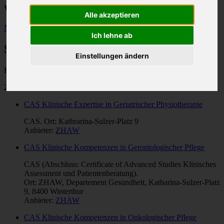
Weiterbildungen im Gesundheitswesen
Alle akzeptieren
Neue Suche
Ich lehne ab
Suchresultate
Einstellungen ändern
Kategorie: "
Langzeitpflege
".
276 Treffer
CAS Klinische Expertise in Geriatrischer Physiotherapie
CAS. Ort: Kathrarina-Sulzer-Platz 9
Anbieter:
ZHAW
CAS Klinische Kompetenzen in Gerontologischer Pflege
CAS (Abschluss: Certificate of Advanced Studies Klinisches
Assessment und Patientenberatung).
Ort: ZHAW, Departement Gesundheit, Katharina-Sulzer-Platz
9, 8400 Winterthur
Anbieter:
ZHAW
CAS Klinische Kompetenzen in Onkologischer Pflege