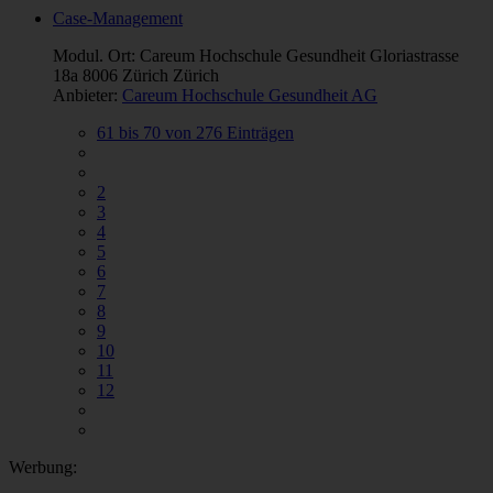
Case-Management
Modul. Ort: Careum Hochschule Gesundheit Gloriastrasse
18a 8006 Zürich Zürich
Anbieter:
Careum Hochschule Gesundheit AG
61 bis 70 von 276 Einträgen
2
3
4
5
6
7
8
9
10
11
12
Werbung: