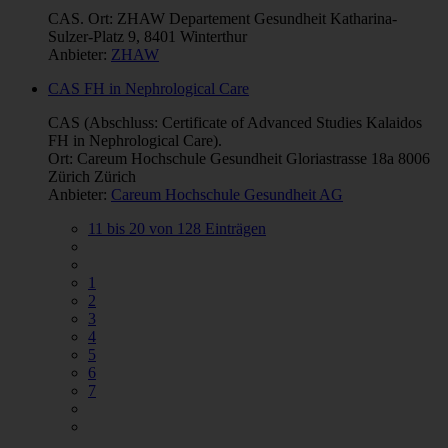
CAS. Ort: ZHAW Departement Gesundheit Katharina-
Sulzer-Platz 9, 8401 Winterthur
Anbieter:
ZHAW
CAS FH in Nephrological Care
CAS (Abschluss: Certificate of Advanced Studies Kalaidos
FH in Nephrological Care).
Ort: Careum Hochschule Gesundheit Gloriastrasse 18a 8006
Zürich Zürich
Anbieter:
Careum Hochschule Gesundheit AG
11 bis 20 von 128 Einträgen
1
2
3
4
5
6
7