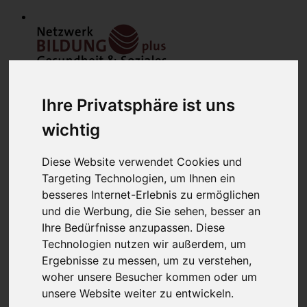
Ihre Privatsphäre ist uns
wichtig
Diese Website verwendet Cookies und
Home
Targeting Technologien, um Ihnen ein
Modulfinder
Veranstaltungen
besseres Internet-Erlebnis zu ermöglichen
Netzwerk
und die Werbung, die Sie sehen, besser an
Bildungsanbieter
Ihre Bedürfnisse anzupassen. Diese
Mitglieder
Mitglied werden
Technologien nutzen wir außerdem, um
Werbung schalten
Ergebnisse zu messen, um zu verstehen,
über uns
woher unsere Besucher kommen oder um
Kontakt
Lounge
unsere Website weiter zu entwickeln.