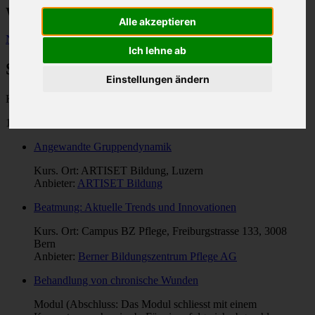
Weiterbildungen im Gesundheitswesen
Alle akzeptieren
Neue Suche
Ich lehne ab
Suchresultate
Einstellungen ändern
Kategorie: "
Prozess-Steuerung
".
128 Treffer
Angewandte Gruppendynamik
Kurs. Ort: ARTISET Bildung, Luzern
Anbieter:
ARTISET Bildung
Beatmung: Aktuelle Trends und Innovationen
Kurs. Ort: Campus BZ Pflege, Freiburgstrasse 133, 3008
Bern
Anbieter:
Berner Bildungszentrum Pflege AG
Behandlung von chronische Wunden
Modul (Abschluss: Das Modul schliesst mit einem